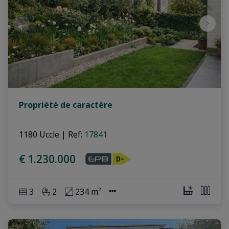
Propriété de caractère
1180 Uccle
|
Ref
: 
17841
€ 1.230.000
3
2
234 m²