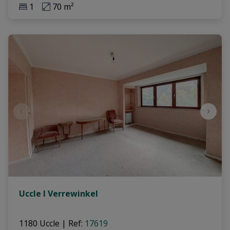
1
70 m²
Uccle I Verrewinkel
1180 Uccle
|
Ref
: 
17619