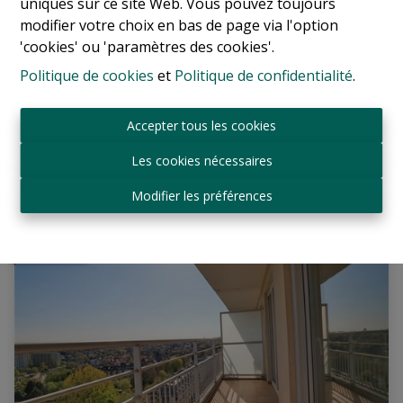
uniques sur ce site Web. Vous pouvez toujours
Appartement
modifier votre choix en bas de page via l'option
'cookies' ou 'paramètres des cookies'.
1060 Saint-Gilles
|
Ref
: 
17284
Politique de cookies
et
Politique de confidentialité
.
€ 895.000
Accepter tous les cookies
Les cookies nécessaires
3
1
1
Modifier les préférences
VENDU