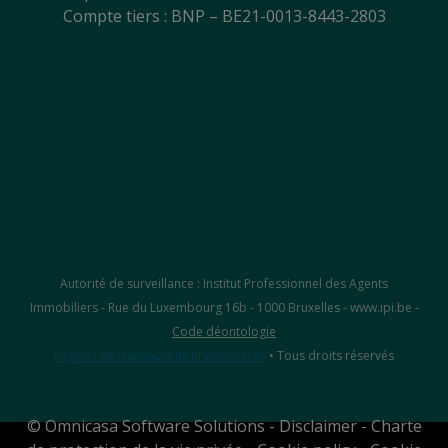
Compte tiers : BNP – BE21-0013-8443-2803
Autorité de surveillance : Institut Professionnel des Agents
Immobiliers - Rue du Luxembourg 16b - 1000 Bruxelles - www.ipi.be -
Code déontologie
Logiciel de transactions immobilières
• Tous droits réservés
©
Omnicasa Software Solutions
-
Disclaimer
-
Charte