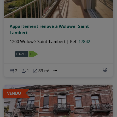
Appartement rénové à Woluwe- Saint-
Lambert
1200 Woluwé-Saint-Lambert
|
Ref
: 
17842
2
1
83 m²
VENDU